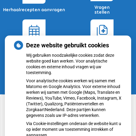
Vragen
Herhaalrecepten aanvragen
stellen
Deze website gebruikt cookies
Afspraken
Dossier
maken
bekijken
Wij gebruiken noodzakelijke cookies zodat deze
website goed kan werken. Voor analytische
cookies en externe inhoud vragen wij uw
toestemming.
Voor analytische cookies werken wij samen met
Matomo en Google Analytics. Voor externe inhoud
werken wij samen met Google (Maps, Translate en
Reviews), YouTube, Vimeo, Facebook, Instagram, X
(Twitter), Qualizorg, Patiëntenvertellen en
ZorgkaartNederland. Deze partijen kunnen
gegevens zoals uw IP-adres verwerken.
U heeft geen toestemming gegeven voor
Via Cookie-instellingen onderaan de website kunt u
externe inhoud
die nodig is om dit te zien.
op ieder moment uw toestemming intrekken of
aanpassen.